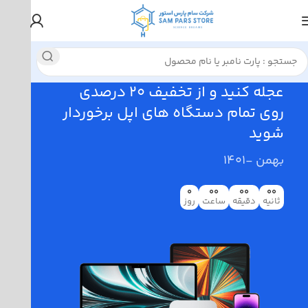
عجله کنید و از تخفیف 20 درصدی
روی تمام دستگاه های اپل برخوردار
شوید
بهمن -1401
0
00
00
00
ثانیه
دقیقه
ساعت
روز