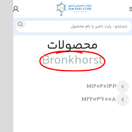
محصولات
Bronkhorst
M1202014P
M2203600A