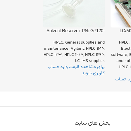
Solvent Reservoir PN: G7120-
LC/MS
60017
Board P
HPLC
,
General supplies and
HPLC
,
maintenance
,
Agilent
,
HPLC 1100
,
Elec
HPLC 1200
,
HPLC 1260
,
HPLC 1290
,
software
,
LC-MS supplies
and sof
HPLC 1
بخش های سایت