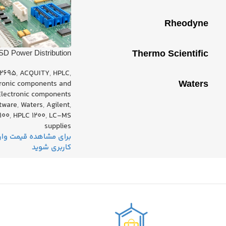
Rheodyne
D Power Distribution
Thermo Scientific
DB PN: G1946-65002
2695
,
ACQUITY
,
HPLC
,
tronic components and
Waters
Electronic components
tware
,
Waters
,
Agilent
,
100
,
HPLC 1200
,
LC-MS
supplies