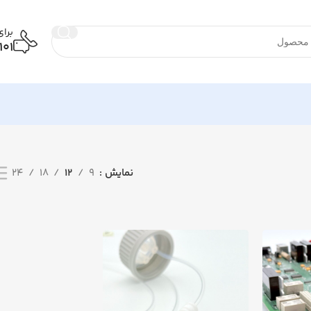
برا
101
نمایش
9
12
18
24