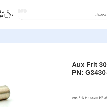
برا
101
Aux Frit 30 sccm H2 at 15 psig Med Red PN:
Aux Frit 3
PN: G3430
Aux Frit 30 sccm H2 a