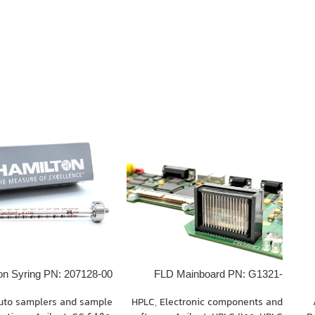
on Syring PN: 207128-00
FLD Mainboard PN: G1321-
66500
uto samplers and sample
HPLC
,
Electronic components and