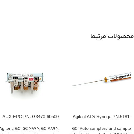
محصولات مرتبط
AUX EPC PN: G3470-60500
Agilent ALS Syringe PN:5181-
1267
Agilent
,
GC
,
GC 6890
,
GC 7890
,
GC
,
Auto samplers and sample