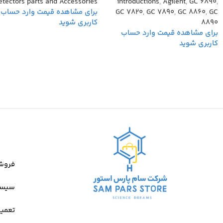
etectors parts and Accessories
introductions
,
Agilent
,
GC 6890
,
GC 7820
,
GC 7890
,
GC 8860
,
GC
8890
فروش
سیست
تعمیر