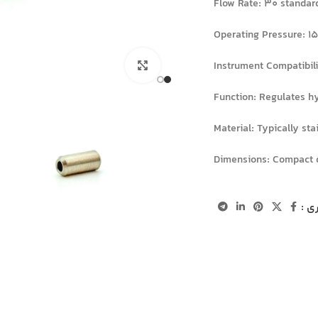
Flow Rate: 30 standar
Operating Pressure: 15
بزرگنمایی تصویر
Instrument Compatibil
Function: Regulates hy
Material: Typically sta
Dimensions: Compact d
ی :