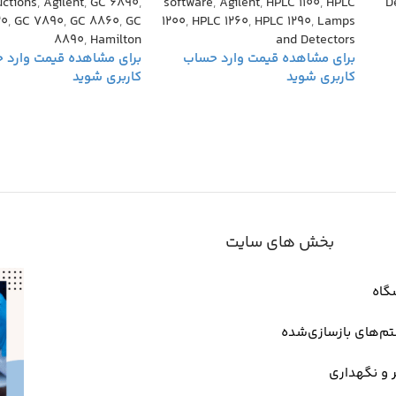
uctions
,
Agilent
,
GC 6890
,
software
,
Agilent
,
HPLC 1100
,
HPLC
D
20
,
GC 7890
,
GC 8860
,
GC
1200
,
HPLC 1260
,
HPLC 1290
,
Lamps
8890
,
Hamilton
and Detectors
بخش های سایت
گاه
م‌های بازسازی‌شده
 و نگهداری