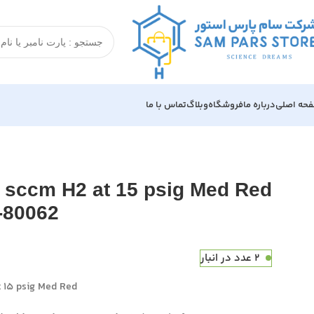
حه اصلی
درباره ما
فروشگاه
وبلاگ
تماس با ما
خانه
Agilent
GC
Detectors parts and Accessories
 G3430-80062
0 sccm H2 at 15 psig Med Red
-80062
2 عدد در انبار
t 15 psig Med Red