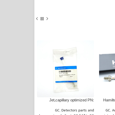
Ferrule PN: G1530-
Jet,capillary optimized PN:
Hamilt
80410
G1531-80560
 connectors and Gas
GC
,
Detectors parts and
GC
,
A