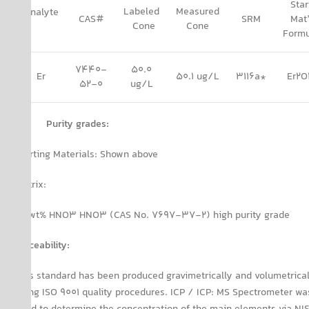
Star
Labeled
Measured
Analyte
CAS#
SRM
Mat’
Cone
Cone
Form
7440-
50.0
Er
50.1 ug/L
3116a*
Er2
52-0
ug/L
Purity grades:
Starting Materials:
Shown above
Matrix:
0.2wt% HNO3
HNO3 (CAS No. 7697-37-2) high purity grade
Traceability:
This standard has been produced gravimetrically and volumetrica
using ISO 9001 quality procedures. ICP / ICP: MS Spectrometer wa