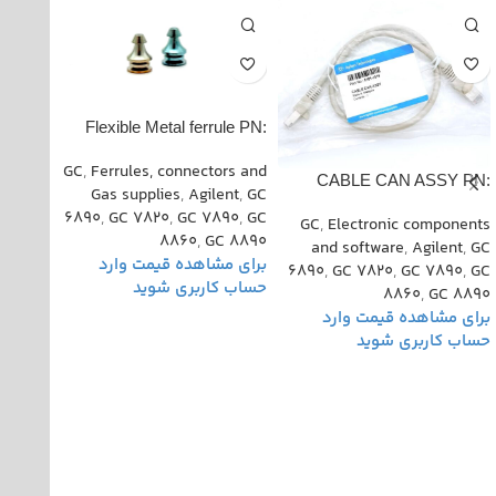
Flexible Metal ferrule PN:
G3188-27502
GC
,
Ferrules, connectors and
07128-
CABLE CAN ASSY PN:
Gas supplies
,
Agilent
,
GC
00
5181-1516
6890
,
GC 7820
,
GC 7890
,
GC
rs and
GC
,
Electronic components
8860
,
GC 8890
ctions
,
and software
,
Agilent
,
GC
 7820
,
6890
,
GC 7820
,
GC 7890
,
GC
 8890
,
8860
,
GC 8890
milton